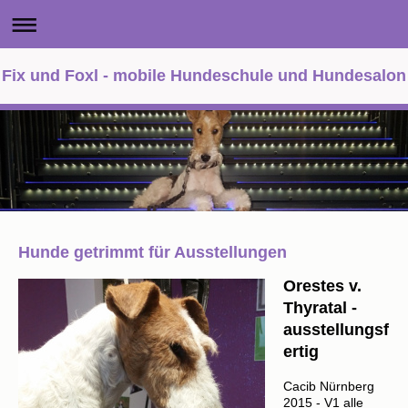
Fix und Foxl - mobile Hundeschule und Hundesalon
Hunde getrimmt für Ausstellungen
Orestes v.
Thyratal -
ausstellungsf
ertig
Cacib Nürnberg
2015 - V1 alle