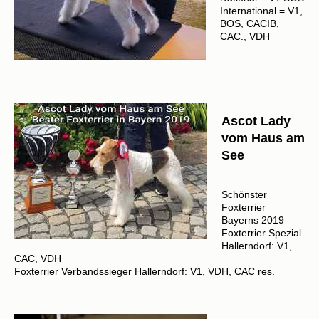
International = V1,
BOS, CACIB,
CAC., VDH
Ascot Lady
vom Haus am
See
Schönster
Foxterrier
Bayerns 2019
​Foxterrier Spezial
Hallerndorf: V1,
CAC, VDH
Foxterrier Verbandssieger Hallerndorf: V1, VDH, CAC res.